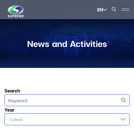
EN
SITE SEARCH
News and Activities
Enhanced by
Search
Year
Latest