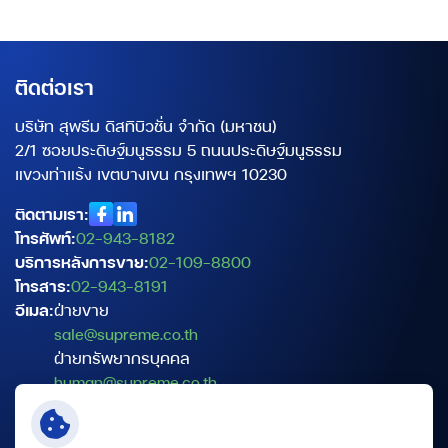
ติดต่อเรา
บริษัท สุพรีม ดิสทิบิวชั่น จำกัด (มหาชน)
2/1 ซอยประดิษฐ์มนูธรรม 5 ถนนประดิษฐ์มนูธรรม
แขวงท่าแร้ง เขตบางเขน กรุงเทพฯ 10230
ติดตามเรา:
โทรศัพท์:
02-943-8182
บริการหลังการขาย:
02-109-8800
โทรสาร:
02-943-8191
อีเมล:
ฝ่ายขาย
sale@supreme.co.th
ฝ่ายทรัพยากรบุคคล
human@supreme.co.th
ฝ่ายบริการเทคนิค
service@supreme.co.th