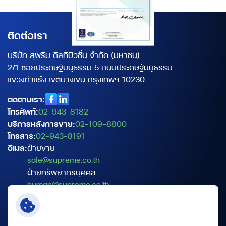
ติดต่อเรา
บริษัท สุพรีม ดิสทิบิวชั่น จำกัด (มหาชน)
2/1 ซอยประดิษฐ์มนูธรรม 5 ถนนประดิษฐ์มนูธรรม
แขวงท่าแร้ง เขตบางเขน กรุงเทพฯ 10230
ติดตามเรา:
โทรศัพท์:
02-943-8182
บริการหลังการขาย:
02-109-8800
โทรสาร:
02-943-8191
อีเมล:
ฝ่ายขาย
sale@supreme.co.th
ฝ่ายทรัพยากรบุคคล
human@supreme.co.th
ฝ่ายบริการเทคนิค
service@supreme.co.th
เจ้าหน้าที่คุ้มครองข้อมูลส่วนบุคคล