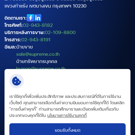
แขวงท่าแร้ง เขตบางเขน กรุงเทพฯ 10230
ติดตามเรา:
โทรศัพท์:
02-943-8182
บริการหลังการขาย:
02-109-8800
โทรสาร:
02-943-8191
อีเมล:
ฝ่ายขาย
sale@supreme.co.th
ฝ่ายทรัพยากรบุคคล
human@supreme.co.th
ฝ่ายบริการเทคนิค
service@supreme.co.th
เจ้าหน้าที่คุ้มครองข้อมูลส่วนบุคคล
เราใช้คุกกี้เพื่อเพิ่มประสิทธิภาพ และประสบการณ์ที่ดีในการใช้งาน
dpo@supreme.co.th
เว็บไซต์ คุณสามารถเลือกตั้งค่าความยินยอมการใช้คุกกี้ได้ โดยคลิก
"การตั้งค่าคุกกี้" ท่านสามารถศึกษารายละเอียดเพิ่มเติมเกี่ยวกับ
ประเภทของคุกกี้ได้ใน
นโยบายการใช้งานคุกกี้
ข้อกำหนดและเงื่อนไข
นโยบายความเป็นส่วนตัว
ยอมรับทั้งหมด
นโยบายคุกกี้