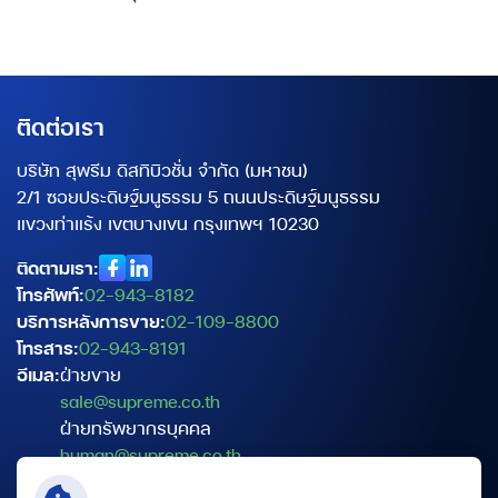
ติดต่อเรา
บริษัท สุพรีม ดิสทิบิวชั่น จำกัด (มหาชน)
2/1 ซอยประดิษฐ์มนูธรรม 5 ถนนประดิษฐ์มนูธรรม
แขวงท่าแร้ง เขตบางเขน กรุงเทพฯ 10230
ติดตามเรา:
โทรศัพท์:
02-943-8182
บริการหลังการขาย:
02-109-8800
โทรสาร:
02-943-8191
อีเมล:
ฝ่ายขาย
sale@supreme.co.th
ฝ่ายทรัพยากรบุคคล
human@supreme.co.th
ฝ่ายบริการเทคนิค