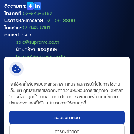
ติดตามเรา:
โทรศัพท์:
02-943-8182
บริการหลังการขาย:
02-109-8800
โทรสาร:
02-943-8191
อีเมล:
ฝ่ายขาย
sale@supreme.co.th
ฝ่ายทรัพยากรบุคคล
human@supreme.co.th
ฝ่ายบริการเทคนิค
service@supreme.co.th
เจ้าหน้าที่คุ้มครองข้อมูลส่วนบุคคล
เราใช้คุกกี้เพื่อเพิ่มประสิทธิภาพ และประสบการณ์ที่ดีในการใช้งาน
dpo@supreme.co.th
เว็บไซต์ คุณสามารถเลือกตั้งค่าความยินยอมการใช้คุกกี้ได้ โดยคลิก
"การตั้งค่าคุกกี้" ท่านสามารถศึกษารายละเอียดเพิ่มเติมเกี่ยวกับ
ประเภทของคุกกี้ได้ใน
นโยบายการใช้งานคุกกี้
ข้อกำหนดและเงื่อนไข
นโยบายความเป็นส่วนตัว
ยอมรับทั้งหมด
นโยบายคุกกี้
แผนผังเว็บไซต์
การตั้งค่าคุกกี้