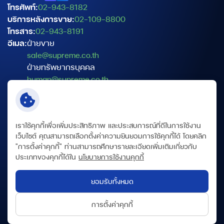
โทรศัพท์:
02-943-8182
บริการหลังการขาย:
02-109-8800
โทรสาร:
02-943-8191
อีเมล:
ฝ่ายขาย
sale@supreme.co.th
ฝ่ายทรัพยากรบุคคล
human@supreme.co.th
ฝ่ายบริการเทคนิค
service@supreme.co.th
เจ้าหน้าที่คุ้มครองข้อมูลส่วนบุคคล
เราใช้คุกกี้เพื่อเพิ่มประสิทธิภาพ และประสบการณ์ที่ดีในการใช้งาน
dpo@supreme.co.th
เว็บไซต์ คุณสามารถเลือกตั้งค่าความยินยอมการใช้คุกกี้ได้ โดยคลิก
"การตั้งค่าคุกกี้" ท่านสามารถศึกษารายละเอียดเพิ่มเติมเกี่ยวกับ
ประเภทของคุกกี้ได้ใน
นโยบายการใช้งานคุกกี้
ข้อกำหนดและเงื่อนไข
นโยบายความเป็นส่วนตัว
ยอมรับทั้งหมด
นโยบายคุกกี้
แผนผังเว็บไซต์
การตั้งค่าคุกกี้
© สงวนลิขสิทธิ์ พ.ศ. 2569 บริษัท สุพรีม ดิสทิบิวชั่น จำกัด (มหาชน)