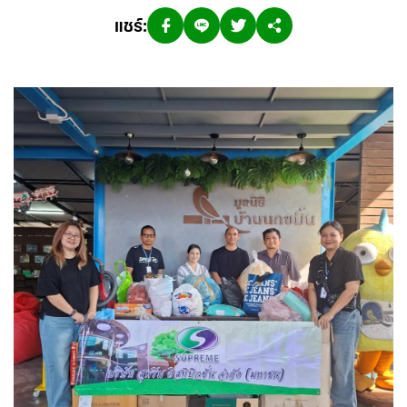
แชร์: