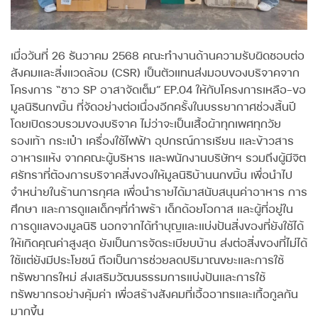
เมื่อวันที่ 26 ธันวาคม 2568 คณะทำงานด้านความรับผิดชอบต่อ
สังคมและสิ่งแวดล้อม (CSR) เป็นตัวแทนส่งมอบของบริจาคจาก
โครงการ “ชาว SP อาสาจัดเต็ม” EP.04 ให้กับโครงการเหลือ-ขอ
มูลนิธินกขมิ้น ที่จัดอย่างต่อเนื่องอีกครั้งในบรรยากาศช่วงสิ้นปี
โดยเปิดรวบรวมของบริจาค ไม่ว่าจะเป็นเสื้อผ้าทุกเพศทุกวัย
รองเท้า กระเป๋า เครื่องใช้ไฟฟ้า อุปกรณ์การเรียน และข้าวสาร
อาหารแห้ง จากคณะผู้บริหาร และพนักงานบริษัทฯ รวมถึงผู้มีจิต
ศรัทราที่ต้องการบริจาคสิ่งของให้มูลนิธิบ้านนกขมิ้น เพื่อนำไป
จำหน่ายในร้านการกุศล เพื่อนำรายได้มาสนับสนุนค่าอาหาร การ
ศึกษา และการดูแลเด็กๆที่กำพร้า เด็กด้อยโอกาส และผู้ที่อยู่ใน
การดูแลของมูลนิธิ นอกจากได้ทำบุญและแบ่งปันสิ่งของที่ยังใช้ได้
ให้เกิดคุณค่าสูงสุด ยังเป็นการจัดระเบียบบ้าน ส่งต่อสิ่งของที่ไม่ได้
ใช้แต่ยังมีประโยชน์ ถือเป็นการช่วยลดปริมาณขยะและการใช้
ทรัพยากรใหม่ ส่งเสริมวัฒนธรรมการแบ่งปันและการใช้
ทรัพยากรอย่างคุ้มค่า เพื่อสร้างสังคมที่เอื้ออาทรและเกื้อกูลกัน
มากขึ้น