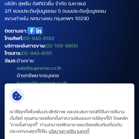
บริษัท สุพรีม ดิสทิบิวชั่น จำกัด (มหาชน)
2/1 ซอยประดิษฐ์มนูธรรม 5 ถนนประดิษฐ์มนูธรรม
แขวงท่าแร้ง เขตบางเขน กรุงเทพฯ 10230
ติดตามเรา:
โทรศัพท์:
02-943-8182
บริการหลังการขาย:
02-109-8800
โทรสาร:
02-943-8191
อีเมล:
ฝ่ายขาย
sale@supreme.co.th
ฝ่ายทรัพยากรบุคคล
human@supreme.co.th
ฝ่ายบริการเทคนิค
service@supreme.co.th
เจ้าหน้าที่คุ้มครองข้อมูลส่วนบุคคล
เราใช้คุกกี้เพื่อเพิ่มประสิทธิภาพ และประสบการณ์ที่ดีในการใช้งาน
dpo@supreme.co.th
เว็บไซต์ คุณสามารถเลือกตั้งค่าความยินยอมการใช้คุกกี้ได้ โดยคลิก
"การตั้งค่าคุกกี้" ท่านสามารถศึกษารายละเอียดเพิ่มเติมเกี่ยวกับ
ประเภทของคุกกี้ได้ใน
นโยบายการใช้งานคุกกี้
ข้อกำหนดและเงื่อนไข